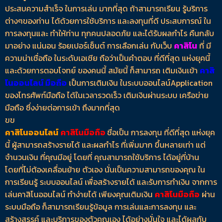
ประสบความสำเร็จ ในการเล่น มากที่สุด ถ้าสามารถเรียน รู้บริการ
ต่างๆของท่าน ได้ด้วยการใช้บริการ และลงทุนที่ดี ประสบการณ์ ใน
การลงทุนและ ทำให้ท่าน ทุกคนปลอดภัย และได้รับผลกำไร คืนกลับ
มาอย่าง แน่นอน ร้อยเปอร์เซ็นต์ การเลือกเล่น กับเว็บ
คาสิโน
ที่ มี
ความน่าเชื่อถือ ในระดับเอเชีย ถือว่าเป็นคำตอบ ที่ดีที่สุด แห่งยุคนี้
และด้วยการตอบโจทย์ ของคนนี้ สมัยนี้ ก็สามารถ เติมเงินเข้า
คาสิ
โนออนไลน์ มือถือ
เป็นการเติมเงิน ในระบบออนไลน์Application
ของโทรศัพท์มือถือ ได้ในเวลารวดเร็ว เติมเงินผ่านระบบ เครือข่าย
มือถือ ซึ่งง่ายต่อการเข้า ถึงมากที่สุด
ขข
คาสิโนออนไลน์
คาสิโนมือถือ
ชื่อเป็น การลงทุน ที่ดีที่สุด แห่งยุค
นี้ ผู้สามารถสร้างรายได้ และผลกำไร ที่เพิ่มมาก ขึ้นหลายเท่า แต่
จำนวนเงิน ที่คุณมีอยู่ โดยที่ คุณสามารถใช้บริการ ได้อยู่ที่บ้าน
โดยที่ไม่ต้องเคลื่อนย้าย ตัวเอง นั่นเป็นความสามารถของคุณ ใน
การเรียนรู้ ระบบออนไลน์ เพื่อสร้างรายได้ และรับการทำเงิน จากการ
เล่นคาสิโนออนไลน์ ทำง่ายได้ เพียงคุณเติมเงิน
คาสิโนมือถือ
ผ่าน
ระบบมือถือ ก็สามารถเรียนรู้ข้อมูล การเล่นและการลงทุน และ
สร้างสรรค์ และบริการของตัวคุณเอง ได้อย่างมั่นใจ และได้ผลกับ