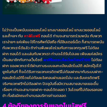
ไม่ว่าจะเป็นพนันบอลออนไลน์ แทงบาสออนไลน์ แทงมวยออนไลน์
และก็ฯลฯ กับ
คาสิโนฟรี
ถอนได้ ท่านจะสามารถร่วมพนัน กับพวก
เราง่ายๆ แค่เพียง ใช้โทรศัพท์มือถือ ที่มีอินเตอร์เน็ต ก็สามารถพนัน
กับพวกเราได้แล้ว ถ้าท่านพึงพอใจร่วมกับการแจกทุนฟรี ไม่ต้อง
ฝาก ถอนได้ เเละเล่นกับพวกเรา ท่านจะได้รับไปเลย เพียงแค่สมัคร
เป็นสมาชิกกับทางเว็บไซต์
คาสิโนออนไลน์เคดิตฟรี100
ไม่ต้อง
ฝาก ของพวกเราได้ผ่านทางระบบลงทะเบียนอัตโนมัติ สมัครปุ๊ปได้
ยูซในทันที ก็จะได้รับการแจกเครดิตฟรีไม่ต้องฝากมากับระบบฝาก-
ถอนอัตโนมัติโดยไม่ต้องแจ้งถอนผ่านแอดไม่น เเละรับเครดิตฟรี
จริงๆแจกฟรีๆไม่ต้องฝาก ปัจจุบันซึ่งมีความสบายสบายเยอะขึ้น
เรื่อยๆ ท่านจะสามารถฝาก-ถอนได้ตลอต 1 วันโดยที่ไม่ต้องรอคอย
ช้า ทั้งยังมีคณะทำงานรอบริการท่านตลอด
4 ข้อดีของการรับแจกโบนัสฟรี