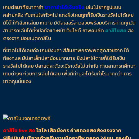
เกมต่อมาคือบาคาร่า
บาคาร่าได้เงินจริง
เล่นไม่ยากรูปแบบ
คล้ายคลึง กับเกมไพ่ทั่วๆไป แทงฝั่งไหนถูกก็รับเงินรางวัลไปได้เลย
มีโต๊ะให้เลือกเล่นมากมาย มีดีลเลอร์สาวสวยพร้อมบริการท่านทุกวัน
สามารถเล่นได้ทั้งมือถือและหน้าเว็บไซต์ ภาพคมชัด
คาสิโนสด
ส่ง
ตรงจาก ปอยเปตคาสิโน
ที่ขาดไม่ได้เลยคือ เกมยิงปลา สีสันภาพกราฟฟิคสุดสวยจาก ใต้
ท้องทะเล มีปลาเล็กปลาน้อยมากมาย ยิงปลาให้ตายก็ได้รับเงิน
รางวัลไปได้เลย ปลาแต่ละตัวจะมีรางวัลไม่เท่ากัน ท่านสามารถศึกษา
เกมต่างๆ ก่อนการเล่นได้เลย เพื่อที่ท่านจะได้รับกำไรมากกว่า การ
ขาดทุนนั่นเอง
คาสิโน live สด
ไฮโล เสือมังกร ถ่ายทอดสดส่งตรงจาก
ฟิลิปปินส์ บริการด้วยทีมงานมืออาชีพ ตลอด 24 ชม. รองรับ