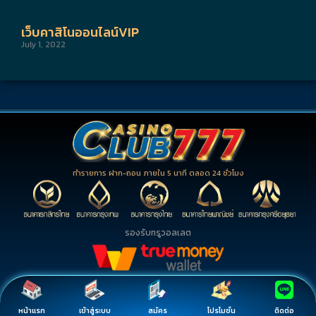
เว็บคาสิโนออนไลน์VIP
July 1, 2022
ทำรายการ ฝาก-ถอน ภายใน 5 นาที ตลอด 24 ชั่วโมง
รองรับทรูวอลเลต
หน้าแรก
เข้าสู่ระบบ
สมัคร
โปรโมชั่น
ติดต่อ