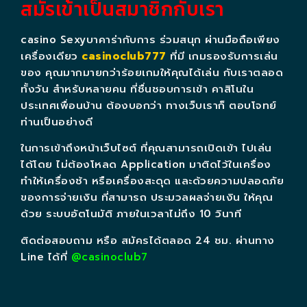
สมัรเข้าเป็นสมาชิกกับเรา
casino Sexyบาคาร่ากับการ ร่วมสนุก ผ่านมือถือเพียง
เครื่องเดียว
casinoclub777
ที่มี เกมรองรับการเล่น
ของ คุณมากมายกว่าร้อยเกมให้คุณได้เล่น กับเราตลอด
ทั้งวัน สำหรับหลายคน ที่ชื่นชอบการเข้า คาสิโนใน
ประเทศเพื่อนบ้าน ต้องบอกว่า ทางเว็บเราก็ ตอบโจทย์
ท่านเป็นอย่างดี
ในการเข้าถึงหน้าเว็บไซต์ ที่คุณสามารถเปิดเข้า ไปเล่น
ได้โดย ไม่ต้องโหลด Application มาติดไว้ในเครื่อง
ทำให้เครื่องช้า หรือเครื่องสะดุด และด้วยความปลอดภัย
ของการจ่ายเงิน ที่สามารถ ประมวลผลจ่ายเงิน ให้คุณ
ด้วย ระบบอัตโนมัติ ภายในเวลาไม่ถึง 10 วินาที
ติดต่อสอบถาม หรือ สมัครได้ตลอด 24 ชม. ผ่านทาง
Line ได้ที่
@casinoclub7