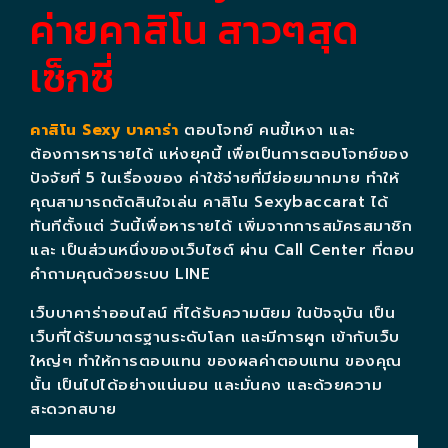
ค่ายคาสิโน สาวๆสุด
เซ็กซี่
คาสิโน Sexy บาคาร่า
ตอบโจทย์ คนขี้เหงา และ
ต้องการหารายได้ แห่งยุคนี้ เพื่อเป็นการตอบโจทย์ของ
ปัจจัยที่ 5 ในเรื่องของ ค่าใช้จ่ายที่มีย่อยมากมาย ทำให้
คุณสามารถตัดสินใจเล่น คาสิโน Sexybaccarat ได้
ทันทีตั้งแต่ วันนี้เพื่อหารายได้ เพิ่มจากการสมัครสมาชิก
และ เป็นส่วนหนึ่งของเว็บไซต์
ผ่าน Call Center ที่ตอบ
คำถามคุณด้วยระบบ LINE
เว็บบาคาร่าออนไลน์ ที่ได้รับความนิยม ในปัจจุบัน เป็น
เว็บที่ได้รับมาตรฐานระดับโลก และมีการผูก เข้ากับเว็บ
ใหญ่ๆ ทำให้การตอบแทน ของผลค่าตอบแทน ของคุณ
นั้น เป็นไปได้อย่างแน่นอน และมั่นคง และด้วยความ
สะดวกสบาย