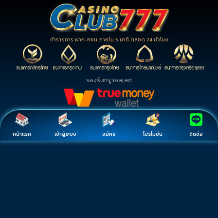
ทำรายการ ฝาก-ถอน ภายใน 5 นาที ตลอด 24 ชั่วโมง
รองรับทรูวอลเลต
หน้าแรก
เข้าสู่ระบบ
สมัคร
โปรโมชั่น
ติดต่อ