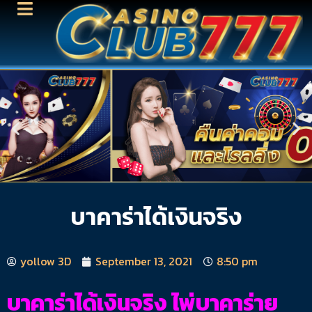
บาคาร่าได้เงินจริง
yollow 3D
September 13, 2021
8:50 pm
บาคาร่าได้เงินจริง ไพ่บาคาร่าย