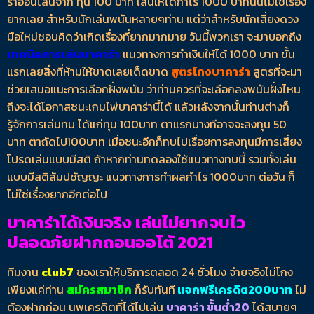
ร่าออนไลน์จาก ทุน 100 บาท เล่นให้ได้กำไร 1000 บาทนั้นไม่ใช่เรื่อง
ยากเลย สำหรับนักเล่นพนันหลายๆท่าน แต่ว่าสำหรับนักเสี่ยงดวง
มือใหม่ชอบคิดว่าเกิดเรื่องที่ยากมากมาย วันนี้พวกเรา จะมาบอกถึง
เทคนิคการเล่นบาคาร่า
แนวทางการทำเงินให้ได้ 1000 บาท ขั้น
แรกเลยสิ่งที่ห้ามให้ขาดเลยเด็ดขาด
สูตรโกงบาคาร่า
สูตรที่จะมา
ช่วยเสนอแนะการเลือกฝั่งพนัน ว่าท่านควรที่จะเลือกลงพนันฝั่งไหน
ถึงจะได้โอกาสชนะเกมไพ่บาคาร่านี้ได้ แล้วหลังจากนั้นท่านต่างก็
รู้จักการเล่นทบ ได้แก่ทุน 100บาท ตาแรกบางทีอาจจะลงทุน 50
บาท ตาถัดไป100บาท เมื่อชนะอีกก็ทบไปเรื่อยการลงทุนมีการเสี่ยง
โปรดเล่นแบบมีสติ ถ้าหากท่านทดลองใช้แนวทางทบนี้ รวมทั้งเล่น
แบบมีสติสัมปชัญญะ แนวทางการทำผลกำไร 1000บาท ต่อวัน ก็
ไม่ใช่เรื่องยากอีกต่อไป
บาคาร่าได้เงินจริง เล่นไม่ยากจบไว
ปลอดภัยฝากถอนออโต้ 2021
ทีมงาน
club7
ของเราให้บริการตลอด 24 ชั่วโมง จ่ายจริงไม่โกง
เพียงแค่ท่าน
สมัครสมาชิก
ก็รับทันที
แจกฟรีเครดิต200บาท
ไม่
ต้องฝากก่อน นพเครดิตที่ได้ไปเล่น
บาคาร่า ขั้นต่ำ20
ได้สบายๆ