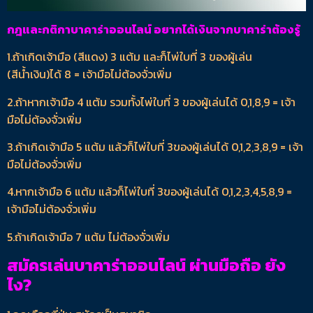
กฎและกติกาบาคาร่าออนไลน์ อยากได้เงินจากบาคาร่าต้องรู้
1.ถ้าเกิดเจ้ามือ (สีแดง) 3 แต้ม และก็ไพ่ใบที่ 3 ของผู้เล่น
(สีน้ำเงิน)ได้ 8 = เจ้ามือไม่ต้องจั่วเพิ่ม
2.ถ้าหากเจ้ามือ 4 แต้ม รวมทั้งไพ่ใบที่ 3 ของผู้เล่นได้ 0,1,8,9 = เจ้า
มือไม่ต้องจั่วเพิ่ม
3.ถ้าเกิดเจ้ามือ 5 แต้ม แล้วก็ไพ่ใบที่ 3ของผู้เล่นได้ 0,1,2,3,8,9 = เจ้า
มือไม่ต้องจั่วเพิ่ม
4.หากเจ้ามือ 6 แต้ม แล้วก็ไพ่ใบที่ 3ของผู้เล่นได้ 0,1,2,3,4,5,8,9 =
เจ้ามือไม่ต้องจั่วเพิ่ม
5.ถ้าเกิดเจ้ามือ 7 แต้ม ไม่ต้องจั่วเพิ่ม
สมัครเล่นบาคาร่าออนไลน์ ผ่านมือถือ ยัง
ไง?