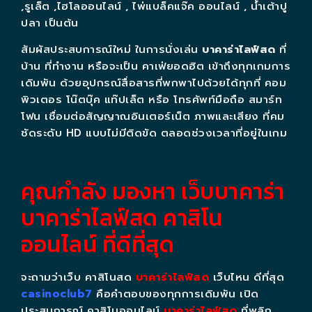
,รูเล็ต ,ไฮโลออนไลน์ , ไพ่แบล็คแจ๊ค ออนไลน์ , น้ำเต้าปู
ปลา เป็นต้น
สัมผัสประสบการณ์ใหม่ ในการนั่งเล่น
บาคาร่าไลฟ์สด
ที่
บ้าน ที่ทำงาน หรือจะเป็น คาเฟ่ยอดฮิต เข้าถึงทุกเกมการ
เดิมพัน ด้วยอุปกรณ์สื่อสารที่พกพาไปด้วยได้ทุกที่ คอม
พิวเตอร โน๊ตบุ๊ค แท๊ปเล็ต หรือ โทรศัพท์มือถือ สมาร์ท
โฟน เชื่อมต่อสัญญาณอินเตอร์เน็ต ภาพและเสียง ที่คม
ชัดระดับ HD แบบไม่มีติดขัด ตลอดช่วงเวลาที่อยู่ในเกม
คุณกำลัง มองหา เว็บบาคาร่า
บาคาร่าไลฟ์สด คาสิโน
ออนไลน์ ที่ดีที่สุด
จะถามว่าเว็บ คาสิโนสด
บาคาร่าไลฟ์สด
เว็บไหน ดีที่สุด
casinoclub7
คือคำตอบของทุกการเดิมพัน เปิด
ประสบการณ์ คาสิโนออนไลน์
บาคาร่าไลฟ์สด
ที่พลิก