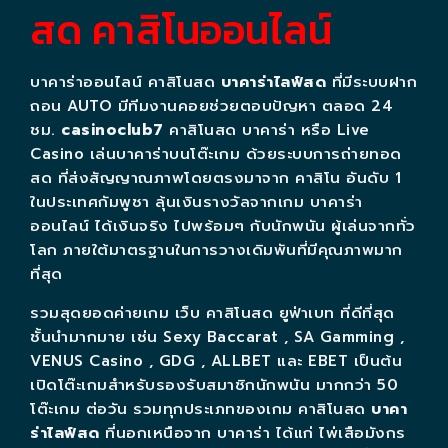
สด คาสิโนออนไลน์
บาคาร่าออนไลน์ คาสิโนสด
บาคาร่าไลฟ์สด
ที่มีระบบฝาก
ถอน AUTO มีทีมงานคอยช่วยตอบปัญหา ตลอด 24
ชม.
casinoclub7
คาสิโนสด บาคาร่า หรือ Live
Casino เล่นบาคาร่าบนโต๊ะเกม ด้วยระบบการถ่ายทอด
สด ที่ส่งสัญญาณภาพโดยตรงมาจาก คาสิโน อันดับ 1
ในประเทศกัมพูชา ลุ้นเงินรางวัลจากเกม บาคาร่า
ออนไลน์ ได้เงินจริง ไปพร้อมๆ กับนักพนัน ผู้เล่นจากทั่ว
โลก ภายใต้มาตรฐานในการวางเดิมพันที่มีคุณภาพมาก
ที่สุด
รวมสุดยอดค่ายเกม เว็บ คาสิโนสด ยูฟ่าเบท ที่ดีที่สุด
ชั้นนำมากมาย เช่น Sexy Baccarat , SA Gamming ,
VENUS Casino , GDG , ALLBET และ EBET เป็นต้น
เปิดโต๊ะเกมสำหรับรองรับสมาชิกนักพนัน มากกว่า 50
โต๊ะเกม ต่อวัน รวมทุกประเภทของเกม คาสิโนสด
บาคา
ร่าไลฟ์สด
ที่นอกเหนือจาก บาคาร่า ได้แก่ ไพ่เสือมังกร