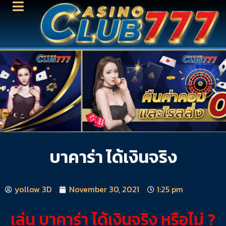
บาคาร่า ได้เงินจริง
yollow 3D
November 30, 2021
1:25 pm
เล่น บาคาร่า ได้เงินจริง หรือไม่ ?