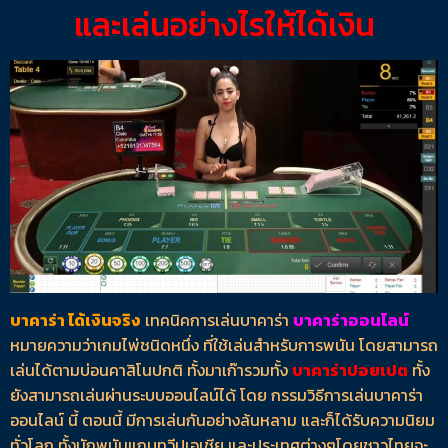
และเล่นอย่างไรให้ได้เงิน
บาคาร่า ได้เงินจริง
เทคนิคการเล่นบาคาร่า
บาคาร่าออนไลน์
หมายความว่าเกมไพ่ชนิดหนึ่ง ที่ใช้เล่นสำหรับการพนัน โดยสามารถ
เล่นได้ตามบ่อนคาสิโนปกติ ทั้งมาเก๊ารวมทั้ง
บาคาร่าปอยเปต
ทั้ง
ยังสามารถเล่นผ่านระบบออนไลน์ได้ โดย กรรมวิธีการเล่นบาคาร่า
ออนไลน์ นี้ ตอนนี้ มีการเล่นกันอย่างล้นหลาม และก็ได้รับความนิยม
ทั่วโลก ทั้งนักพนันแถบทวีปเอเชีย และประเทศต่างๆโดยชาวไทยจะ