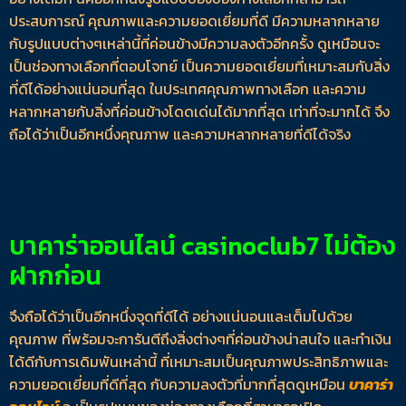
ประสบการณ์ คุณภาพและความยอดเยี่ยมที่ดี มีความหลากหลาย
กับรูปแบบต่างๆเหล่านี้ที่ค่อนข้างมีความลงตัวอีกครั้ง ดูเหมือนจะ
เป็นช่องทางเลือกที่ตอบโจทย์ เป็นความยอดเยี่ยมที่เหมาะสมกับสิ่ง
ที่ดีได้อย่างแน่นอนที่สุด ในประเทศคุณภาพทางเลือก และความ
หลากหลายกับสิ่งที่ค่อนข้างโดดเด่นได้มากที่สุด เท่าที่จะมากได้ จึง
ถือได้ว่าเป็นอีกหนึ่งคุณภาพ และความหลากหลายที่ดีได้จริง
บาคาร่าออนไลน๋ casinoclub7 ไม่ต้อง
ฝากก่อน
จึงถือได้ว่าเป็นอีกหนึ่งจุดที่ดีได้ อย่างแน่นอนและเต็มไปด้วย
คุณภาพ ที่พร้อมจะการันตีถึงสิ่งต่างๆที่ค่อนข้างน่าสนใจ และทำเงิน
ได้ดีกับการเดิมพันเหล่านี้ ที่เหมาะสมเป็นคุณภาพประสิทธิภาพและ
ความยอดเยี่ยมที่ดีที่สุด กับความลงตัวที่มากที่สุดดูเหมือน
บาคาร่า