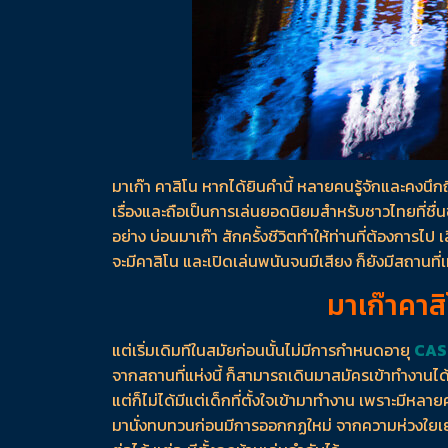
มาเก๊า คาสิโน หากได้ยินคำนี้ หลายคนรู้จักและคงนึก
เรื่องและถือเป็นการเล่นยอดนิยมสำหรับชาวไทยที่ชื่นช
อย่าง บ่อนมาเก๊า สักครั้งชีวิตทำให้ท่านที่ต้องการไ
จะมีคาสิโน และเปิดเล่นพนันจนมีเสียง ก็ยังมีสถานท
มาเก๊าคาส
แต่เริ่มเดิมทีในสมัยก่อนนั้นไม่มีการกำหนดอายุ
CAS
จากสถานที่แห่งนี้ ก็สามารถเดินมาสมัครเข้าทำงานได้
แต่ก็ไม่ได้มีแต่เด็กที่ตั้งใจเข้ามาทำงาน เพราะมีห
มานั่งทบทวนก่อนมีการออกกฏใหม่ จากความห่วงใยเยาวชน