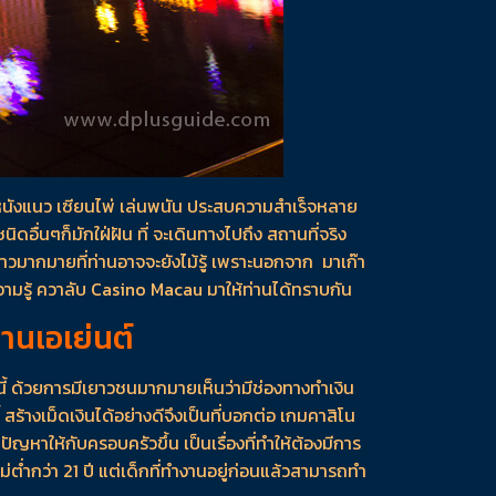
้างหนังแนว เซียนไพ่ เล่นพนัน ประสบความสำเร็จหลาย
ดอื่นๆก็มักใฝ่ฝัน ที่ จะเดินทางไปถึง สถานที่จริง
องราวมากมายที่ท่านอาจจะยังไม้รู้ เพราะนอกจาก มาเก๊า
วามรู้ ควาลับ Casino Macau มาให้ท่านได้ทราบกัน
านเอเย่นต์
นี้ ด้วยการมีเยาวชนมากมายเห็นว่ามีช่องทางทำเงิน
ร้างเม็ดเงินได้อย่างดีจึงเป็นที่บอกต่อ เกมคาสิโน
ญหาให้กับครอบครัวขึ้น เป็นเรื่องที่ทำให้ต้องมีการ
ต่ำกว่า 21 ปี แต่เด็กที่ทำงานอยู่ก่อนแล้วสามารถทำ