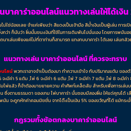
เล่นบาคาร่าออนไลน์แนวทางเล่นให้ได้เงิน
คนไม่ใช่น้อยเลย จำแค่เพียงว่า สีแดงเป็นเจ้ามือ สีน้ำเงินเป็นผู้เล่น กา
่งกว่า ก็นับว่า ฝั่งนั้นชนะเงินที่ใช้ในการเดิมพันไปนั่นเอง โดยการพนันอ
ถนาเล่นเพียงแค่ไม่กี่ตาท่านก็สามารถ แทงทบบาคาร่า ได้เลย เล่นกล้วยๆส
แนวทางเล่น บาคาร่าออนไลน์ ที่ควรจะทราบ
อนไลน์
พวกเราอาจจำเป็นต้องมา ทำความเข้าใจ กับปริมาณแต้ม ของตัวไพ่
5 จะมีค่า 5 แต้ม ,ไพ่ 6 จะมีค่า 6 แต้ม ,ไพ่ 7 จะมีค่า 7 แต้ม ,ไพ่ 8 จะมีค่า
ต้มไพ่แล้ว ก็จำต้องมาขยายความ คำศัพท์เคล็ดลับ สำหรับเพื่อการเล่นบา
้เล่น ซึ่งตามธรรมดา ของเกม ไพ่บาคาร่า นั้นชอบมีสองฝั่ง ให้แด่คุณได้ 
นัน จะถูกหักค่าคอมมิชชั่น จากโต๊ะเป็นเงิน 5% ของขวัญที่ได้ แม้กระนั้น
กฎรวมทั้งข้อตกลงบาคาร่าออนไลน์