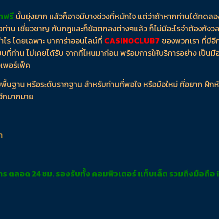
าฟรี
นั้นยุ่งยาก แล้วก็อาจมีบางช่วงที่หนักใจ แต่ว่าถ้าหากท่านได้ทด
่งเมื่อท่าน เชี่ยวชาญ กับกฎและก็ข้อตกลงต่างๆแล้ว ก็ไม่มีอะไรจำต้องกัง
ลกำไร โดยเฉพาะ บาคาร่าออนไลน์ที่
CASINOCLUB7
ของพวกเรา ที่มีอีก
นแบบที่ท่าน ไม่เคยได้รับ จากที่ไหนมาก่อน พร้อมการให้บริการอย่าง เ
งเพอร์เฟ็ค
ดับพื้นฐาน หรือระดับรากฐาน สำหรับท่านที่พอใจ หรือมือใหม่ ที่อยาก ฝึกหั
ู่อีกมากมาย
งกร ตลอด 24 ชม. รองรับทั้ง คอมพิวเตอร์ แท็บเล็ต รวมถึงมือถื