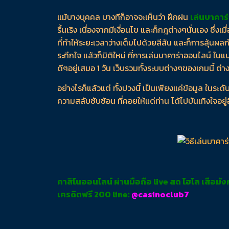
แม้บางบุคคล บางทีก็อาจจะเห็นว่า ฝึกฝน
เล่นบาคาร่
รื้นเริง เนื่องจากมีเงื่อนไข และก็กฎต่างๆนั่นเอง ซึ
ที่ทำให้ระยะเวลาว่างเต็มไปด้วยสีสัน และก็การลุ้นผ
ระทึกใจ แล้วก็มิติใหม่ ที่การเล่นบาคาร่าออนไลน์ ใ
ดีๆอยู่เสมอ 1 วัน เว็บรวมทั้งระบบต่างๆของเกมนี้ ต่า
อย่างไรก็แล้วแต่ ทั้งปวงนี้ เป็นเพียงแค่ข้อมูล ในระ
ความสลับซับซ้อน ที่คอยให้แด่ท่าน ได้ไปบันเทิงใจอย
คาสิโนออนไลน์ ผ่านมือถือ live สด ไฮโล เสือมั
เครดิตฟรี 200 line:
@casinoclub7