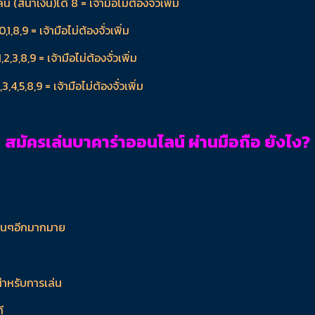
น (สีน้ำเงิน)ได้ 8 = เจ้ามือไม่ต้องจั่วเพิ่ม
,1,8,9 = เจ้ามือไม่ต้องจั่วเพิ่ม
,2,3,8,9 = เจ้ามือไม่ต้องจั่วเพิ่ม
3,4,5,8,9 = เจ้ามือไม่ต้องจั่วเพิ่ม
สมัครเล่นบาคาร่าออนไลน์ ผ่านมือถือ ยังไง?
อื่นๆอีกมากมาย
 สำหรับการเล่น
ี