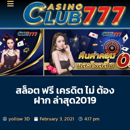
สล็อต ฟรี เครดิต ไม่ ต้อง
ฝาก ล่าสุด2019
yollow 3D
February 3, 2021
4:17 pm