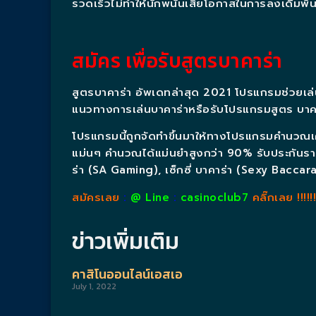
รวดเร็วไม่ทำให้นักพนันเสียโอกาสในการลงเดิมพั
สมัคร เพื่อรับสูตรบาคาร่า
สูตรบาคาร่า อัพเดทล่าสุด 2021 โปรแกรมช่วยเล่น
แนวทางการเล่นบาคาร่าหรือรับโปรแกรมสูตร บาค
โปรแกรมนี้ถูกจัดทำขึ้นมาให้ทางโปรแกรมคำนวณเค้า
แม่นๆ คำนวณได้แม่นยำสูงกว่า 90% รับประกันรายได
ร่า (SA Gaming), เซ็กซี่ บาคาร่า (Sexy Baccar
สมัครเลย
:
@ Line
:
casinoclub7
คลิ๊กเลย !!!!!!
ข่าวเพิ่มเติม
คาสิโนออนไลน์เอสเอ
July 1, 2022