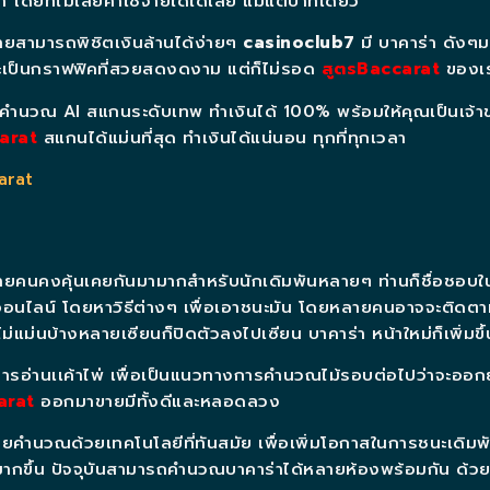
 โดยที่ไม่เสียค่าใช้จ่ายใดใดเลย แม้แต่บาทเดียว
่ายสามารถพิชิตเงินล้านได้ง่ายๆ
casinoclub7
มี บาคาร่า ดัง
าจะเป็นกราฟฟิคที่สวยสดงดงาม แต่ก็ไม่รอด
สูตรBaccarat
ของเ
คำนวณ AI สแกนระดับเทพ ทำเงินได้ 100% พร้อมให้คุณเป็นเจ้าของ
arat
สแกนได้แม่นที่สุด ทำเงินได้แน่นอน ทุกที่ทุกเวลา
ายคนคงคุ้นเคยกันมามากสำหรับนักเดิมพันหลายๆ ท่านก็ชื่อชอบใน
ไลน์ โดยหาวิธีต่างๆ เพื่อเอาชนะมัน โดยหลายคนอาจจะติดตามเซี
ไม่แม่นบ้างหลายเซียนก็ปิดตัวลงไปเซียน บาคาร่า หน้าใหม่ก็เพิ่มขึ
 การอ่านเเค้าไพ่ เพื่อเป็นแนวทางการคำนวณไม้รอบต่อไปว่าจะออก
arat
ออกมาขายมีทั้งดีและหลอดลวง
วยคำนวณด้วยเทคโนโลยีที่ทันสมัย เพื่อเพิ่มโอกาสในการชนะเดิมพัน
นมากขึ้น ปัจจุบันสามารถคำนวณบาคาร่าได้หลายห้องพร้อมกัน ด้วยฟ