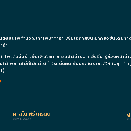
น
ให้เล่นไพ่คำนวณเค้าไพ่บาคาร่า เพิ่มโอกาสชนะมากยิ่งขึ้นโดยทา
าร่า
ไพ่ได้แม่นยำเพื่อเพิ่มโอกาส ชนะได้ง่ายมากยิ่งขึ้น รู้ล่วงหน้
้ พลาดไม่กี่ไม้แต่ได้กำไรแน่นอน รับประกันรายได้ให้กับลูกค้าทุ
at)
!
คาสิโน ฟรี เครดิต
ส
July 1, 2022
Ju