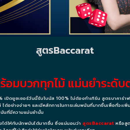
สูตรBaccarat
ร้อมบวกทุกไม้ แม่นยำระดั
เปิดยูซเซอร์วันนี้รับโบนัส 100% ไม่ต้องทำเทิร์น สูตรบาคาร่
้อย่างง่ายๆ และมีหลักการในการเล่นพนันที่มากขึ้นเพื่อที่จะเพิ
ันที่มีความแม่นยำนั้น
ด้ให้กับนักพนันได้มากขึ้น ซึ่งแน่นอนว่า
สูตรBaccarat
หรือสูต