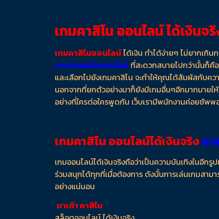
เกมคาสิโน ออนไลน์ ได้เงินจร
เกมคาสิโนออนไลน์
ได้เงิน ทำได้ง่ายๆ ไม่ยากเกิน
การเล่นพนันออนไลน์
ที่สะดวกสบายไปกว่านั้นก็คื
และเลือกไปยังเกมคาสิโน จะทำให้คุณได้สัมผัสกับค
นอกจากที่ยกตัวอย่างมาก็ยังมีเกมอื่นๆอีกมากมายให้ไ
อย่างที่ใครต่อใครพูดกัน เว็บเรามีพนักงานค่อยซัพพ
เกมคาสิโน ออนไลน์ได้เงินจริง
แจ
เกมออนไลน์ได้เงินจริงถือว่าเป็นความบันเทิงในอีก
ร่วมสนุกได้ทุกที่เมื่อต้องการ ดังนั้นการเล่นเกมสา
อย่างแน่นอน
มาเก๊า คาสิโน
สล็อตออนไลน์ ได้เงินจริง