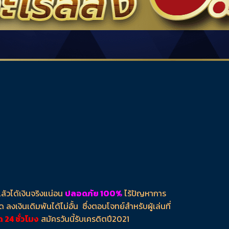
แล้วได้เงินจริงแน่อน
ปลอดภัย 100%
ไร้ปัญหาการ
งเงินเดิมพันได้ไม่อั้น ซึ่งตอบโจทย์สำหรับผู้เล่นที่
24 ชั่วโมง
สมัครวันนี้รับเครดิตปี2021