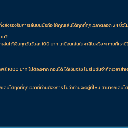
ทั้งยังรองรับการเล่นบนมือถือ ให้คุณเล่นได้ทุกที่ทุกเวลาตลอด 24 ชั่ว
บาท?
ล่นได้เงินทุกวันวันละ 100 บาท เหมือนเล่นในคาสิโนจริง ๆ เกมที่เรามี
ิตฟรี 1000 บาท ไม่ต้องฝาก ถอนได้ ได้เงินจริง โปรโมชั่นจำกัดเวลาสำหร
เล่นได้ทุกที่ทุกเวลาที่ท่านต้องการ ไม่ว่าท่านจะอยู่ที่ไหน สามารถเ