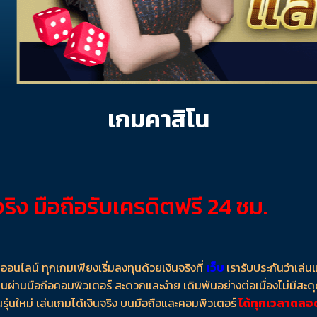
เกมคาสิโน
ริง มือถือรับเครดิตฟรี 24 ชม.
อนไลน์ ทุกเกมเพียงเริ่มลงทุนด้วยเงินจริงที่
เว็บ
เรารับประกันว่าเล่น
่านมือถือคอมพิวเตอร์ สะดวกและง่าย เดิมพันอย่างต่อเนื่องไม่มีสะดุด ล
ุ่นใหม่ เล่นเกมได้เงินจริง บนมือถือและคอมพิวเตอร์
ได้ทุกเวลาตลอด 