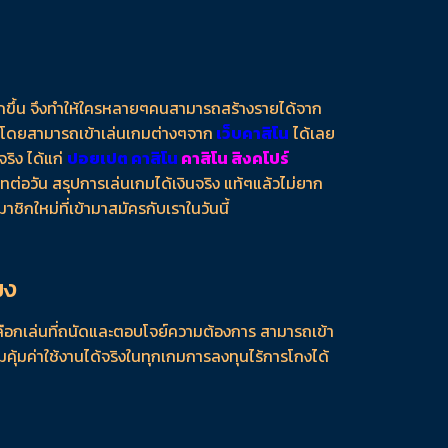
ัยมากขึ้น จึงทำให้ใครหลายๆคนสามารถสร้างรายได้จาก
ง โดยสามารถเข้าเล่นเกมต่างๆจาก
เว็บคาสิโน
ได้เลย
ริง ได้แก่
ปอยเปต คาสิโน
คาสิโน สิงคโปร์
ทต่อวัน สรุปการเล่นเกมได้เงินจริง แท้ๆแล้วไม่ยาก
ิกใหม่ที่เข้ามาสมัครกับเราในวันนี้
มง
เลือกเล่นที่ถนัดและตอบโจย์ความต้องการ สามารถเข้า
มคุ้มค่าใช้งานได้จริงในทุกเกมการลงทุนไร้การโกงได้