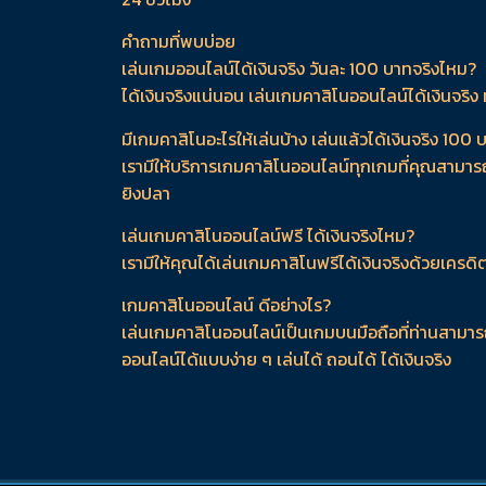
คำถามที่พบบ่อย
เล่นเกมออนไลน์ได้เงินจริง วันละ 100 บาทจริงไหม?
ได้เงินจริงแน่นอน เล่นเกมคาสิโนออนไลน์ได้เงินจริง 
มีเกมคาสิโนอะไรให้เล่นบ้าง เล่นแล้วได้เงินจริง 100 
เรามีให้บริการเกมคาสิโนออนไลน์ทุกเกมที่คุณสามารถเ
ยิงปลา
เล่นเกมคาสิโนออนไลน์ฟรี ได้เงินจริงไหม?
เรามีให้คุณได้เล่นเกมคาสิโนฟรีได้เงินจริงด้วยเครด
เกมคาสิโนออนไลน์ ดีอย่างไร?
เล่นเกมคาสิโนออนไลน์เป็นเกมบนมือถือที่ท่านสามารถ
ออนไลน์ได้แบบง่าย ๆ เล่นได้ ถอนได้ ได้เงินจริง