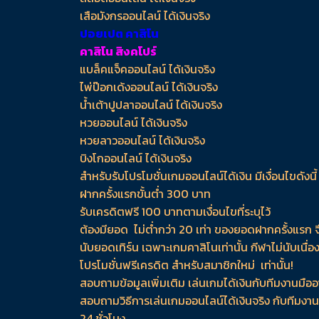
เสือมังกรออนไลน์ ได้เงินจริง
ปอยเปต คาสิโน
คาสิโน สิงคโปร์
แบล็คแจ็คออนไลน์ ได้เงินจริง
ไพ่ป๊อกเด้งออนไลน์ ได้เงินจริง
น้ำเต้าปูปลาออนไลน์ ได้เงินจริง
หวยออนไลน์ ได้เงินจริง
หวยลาวออนไลน์ ได้เงินจริง
บิงโกออนไลน์ ได้เงินจริง
สำหรับรับโปรโมชั่นเกมออนไลน์ได้เงิน มีเงื่อนไขดังนี้
ฝากครั้งแรกขั้นต่ำ 300 บาท
รับเครดิตฟรี 100 บาทตามเงื่อนไขที่ระบุไว้
ต้องมียอด ไม่ต่ำกว่า 20 เท่า ของยอดฝากครั้งแรก
นับยอดเทิร์น เฉพาะเกมคาสิโนเท่านั้น กีฬาไม่นับเนื่
โปรโมชั่นฟรีเครดิต สำหรับสมาชิกใหม่ เท่านั้น!
สอบถามข้อมูลเพิ่มเติม เล่นเกมได้เงินกับทีมงานมื
สอบถามวิธีการเล่นเกมออนไลน์ได้เงินจริง กับทีมงา
24 ชั่วโมง