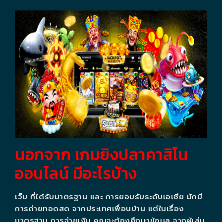
นอกจาก เกมยิงปลาคาสิโน
ออนไลน์ มีอะไรบ้าง
เว็บ ที่ได้รับมาตรฐาน และ การยอมรับระดับเอเชีย มักมี
การถ่ายทอดสด จากประเทศเพื่อนบ้าน แต่ในเรื่อง
มาตรฐาน การจ่ายเงิน คุณจะต้องศึกษาข้อมูล จากผู้เล่น