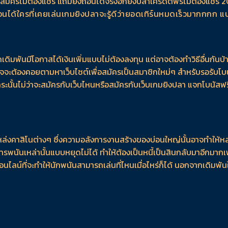
มัครไม่ต้องแชร์ แถมยังถอนได้จริงอีกยิงปลาเครดิตฟรีไม่ต้องแชร์
ด้ใครที่เคยเล่นเกมยิงปลาจะรู้ดีว่ายอดเทิร์นหมดเร็วมากกกก แบบ
เดิมพันมีโอกาสได้เงินเพิ่มแบบไม่ต้องลงทุน แต่อาจต้องทำวิธีอื่นกันบ
าจจะต้องคอยตามหาเว็บไซต์เพื่อสมัครเป็นสมาชิกใหม่ๆ สำหรับรอรับโบนัส
ระนั้นไม่ว่าจะสมัครกับเว็บไหนหรือสมัครกับเว็บเกมยิงปลา แจกโบนัสฟร
ล่งคาสิโนต่างๆ ซึ่งความอลังการงานสร้างของบ่อนใหญ่นั้นอาจทำให้หล
ารพนันเหล่านั้นแบบหยุดไม่ได้ ทำให้ต้องเป็นหนี้เป็นสินกลับมาอีกมากเพ
ออนไลน์ที่จะทำให้นักพนันสามารถเล่นที่ไหนเมื่อไหร่ก็ได้ นอกจากเดิม