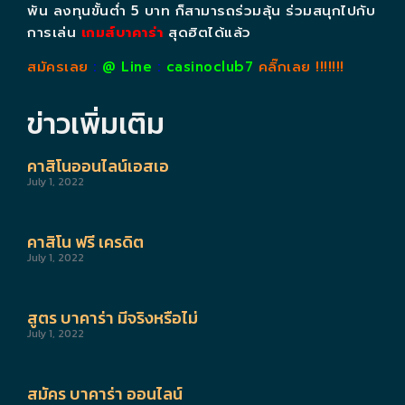
พัน ลงทุนขั้นต่ำ 5 บาท ก็สามารถร่วมลุ้น ร่วมสนุกไปกับ
การเล่น
เกมส์บาคาร่า
สุดฮิตได้แล้ว
สมัครเลย
:
@ Line
:
casinoclub7
คลิ๊กเลย !!!!!!!
ข่าวเพิ่มเติม
คาสิโนออนไลน์เอสเอ
July 1, 2022
คาสิโน ฟรี เครดิต
July 1, 2022
สูตร บาคาร่า มีจริงหรือไม่
July 1, 2022
สมัคร บาคาร่า ออนไลน์