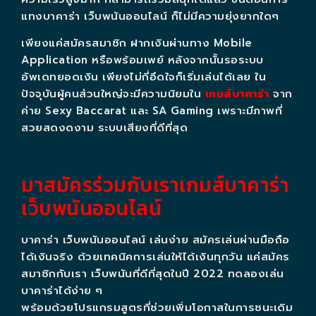
แทงบาคาร่า เว็บพนันออนไลน์ ก็ไม่มีความยุ่งยากใดๆ
เพียงแค่สมัครสมาชิก ฝากเงินผ่านทาง Mobile
Application หรือพร้อมเพย์ หลังจากนั้นรอระบบ
อัพเดทยอดเงิน เพียงไม่กี่อึดใจก็เริ่มเล่นได้เลย ใน
ปัจจุบันผู้คนส่วนใหญ่จะมีความนิยมใน
เกมส์บาคาร่า
จาก
ค่าย Sexy Baccarat และ SA Gaming เพราะมีภาพที่
สวยสดงดงาม ระบบเสียงที่ดีที่สุด
มาสมัครร่วมกับเราเกมส์บาคาร่า
เว็บพนันออนไลน์
บาคาร่า เว็บพนันออนไลน์ เล่นง่าย สมัครเล่นผ่านมือถือ
ได้เงินจริง ด้วยเทคนิคการเล่นให้ได้เงินทุกวัน แค่สมัคร
สมาชิกกับเรา เว็บพนันที่ดีที่สุดในปี 2022 ทดลองเล่น
บาคาร่าได้ง่าย ๆ
พร้อมด้วยโปรแกรมสูตรที่ช่วยเพิ่มโอกาสในการชนะเดิม