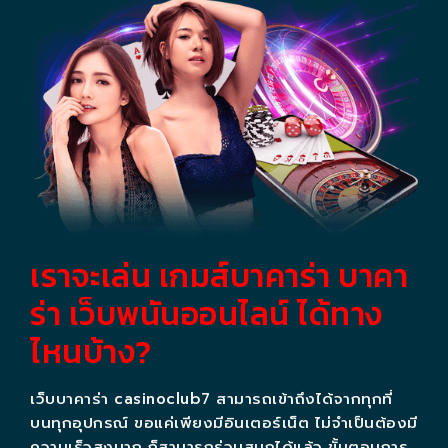
เราจะเล่น เกมส์บาคาร่า บาคา
ร่า เว็บพนันออนไลน์ ได้ทาง
ไหนบ้าง?
เว็บบาคาร่า casinoclub7 สามารถเข้าถึงได้จากทุกที่
บนทุกอุปกรณ์ ขอแค่เพียงมีอินเตอร์เน็ต ไม่จำเป็นต้องมี
ความเร็วสูงมาก ก็สามารถร่วมสนุกได้แล้ว ขั้นตอนการ