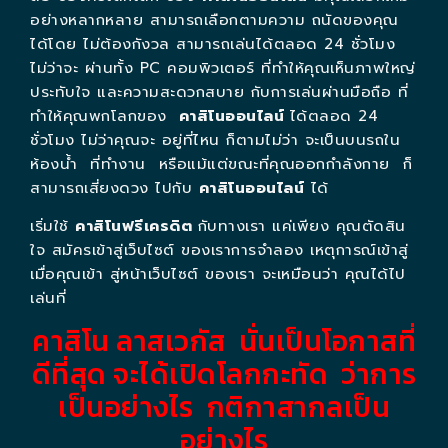
อย่างหลากหลาย สามารถเลือกตามความ ถนัดของคุณ
ได้โดย ไม่ต้องกังวล สามารถเล่นได้ตลอด 24 ชั่วโมง
ไม่ว่าจะ ผ่านทั้ง PC คอมพิวเตอร์ ที่ทำให้คุณเห็นภาพใหญ่
ประทับใจ และความสะดวกสบาย กับการเล่นผ่านมือถือ ที่
ทำให้คุณพกโลกของ
คาสิโนออนไลน์
ได้ตลอด 24
ชั่วโมง ไม่ว่าคุณจะ อยู่ที่ไหน ก็ตามไม่ว่า จะเป็นบนรถใน
ห้องน้ำ ที่ทำงาน หรือแม้แต่ขณะที่คุณออกกำลังกาย ก็
สามารถเสี่ยงดวง ไปกับ
คาสิโนออนไลน์
ได้
เริ่มใช้
คาสิโนฟรีเครดิต
กับทางเรา แค่เพียง คุณตัดสิน
ใจ สมัครเข้าสู่เว็บไซต์ ของเราการจำลอง เหตุการณ์เข้าสู่
เมื่อคุณเข้า สู่หน้าเว็บไซต์ ของเรา จะเหมือนว่า คุณได้ไป
เล่นที่
คาสิโน ลาสเวกัส นั่นเป็นโอกาสที่
ดีที่สุด จะได้เปิดโลกกะทัด ว่าการ
เป็นอย่างไร กติกาสากลเป็น
อย่างไร