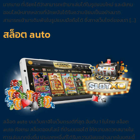
มากมาย ที่เรียกได้ว่าสามารถเข้ามาเล่นได้ในรูปแบบใหม่ และมีเกม
ออนไลน์หลากหลายที่นักพนันได้รับความนิยมเป็นอย่างมาก
สามารถเข้ามาเดิมพันในรูปแบบมือถือได้ ซึ่งทางเว็บไซต์ของเรา […]
สล็อต auto
สล็อต auto บนเว็บคาสิโนเว็บตรงดีที่สุด อันดับ 1 ในไทย สล็อต
auto คือเกม สล็อตออนไลน์ ที่มีระบบออโต้ ให้ความสดวกสบายใน
การเล่นมากยิ่งขึ้น ประเภทหนึ่งที่ได้รับความนิยมอย่างมากในขณะนี้