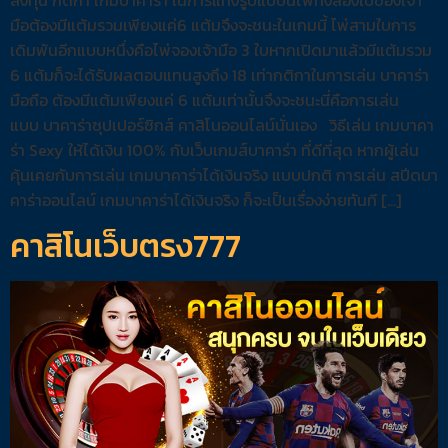
มือต้องมีแต้มรวมเพียงแค่6 แต้มจึงจะชนะในเกมนี้ ไพ่สามใบการ
เดิมพันอีกแบบหนึ่งคือไพ่จองเจ้ามือ 3 ใบหากเปิดมาแล้วมีแต้มรวม
6 แต้มก็จะได้รับผลตอบแทนสูงถึง 18 เท่ากติกาในการเล่น บาคาร่า
มือถือ ต้องมีแต้มเพียงแค่ 6 แต้มเท่านั้นจึงจะชนะนี่คือการเล่น
แบบ บาคาร่าซุปเปอร์ซิกส์ คาสิโนออนไลน์นั่นเอง วิธีเล่น เกมบาคา
ร่า Sexy ให้ได้เงิน 100% กับเว็บเกมส์บาคาร่า ที่ดีที่สุด หากผู้เล่น
คุ้นเคยกับการเล่น เกมบาคาร่าได้เงินจริง แบบปกติ การเล่น สปีดบา
คาร่าออนไลน์ เกมบาคาร่าได้เงินจริง ก็จะเป็นเรื่องง่ายทันที […]
คาสิโนเว็บตรง777