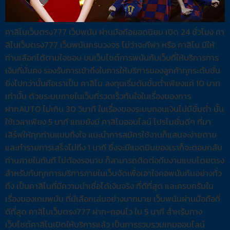
คาสิโนเว็บตรง777 เว็บพนัน ผ่านมือถือยอดนิยม เปิด 24 ชั่วโมง คา
สิโนเว็บตรง777 เว็บพนันครบวงจร ไม่ว่าจะกีฬา หรือ คาสิโน มีให้
ท่านเลือกได้ตามใจชอบ บนเว็บไซต์การพนันกับเว็บที่ให้บริการการ
เงินที่มั่นคง รองรับการเข้าถึงในการให้บริการของลูกค้าทุกระดับชั้น
ยิ่งไปกว่านั้นคือเราเป็น คาสิโน ลงทุนเริ่มต้นขั้นต่ำเพียงแค่ 10 บาท
เท่านั้น ด้วยระบบภายในเว็บที่รวดเร็วทันใจในเรื่องของการ
ฝากAUTO ไม่เกิน 30 วินาที ในเรื่องของระบบถอนเงินไม่มีขั้นต่ำ นั้น
ใช้เวลาเพียง 5 นาที แถมยังมี คาสิโนออนไลน์ โปรโมชั่นดีๆ ที่มา
เสิร์ฟให้ทุกท่านแบบถึงใจ แนะนำการสมัครใช้งานก็แสนจะง่ายดาย
และทำรายการเสร็จไม่ถึง 1 นาที ซึ่งจะมีแอดมินของเราก็จะตอบกลับ
ท่านภายในทันที ไม่ต้องรอนาน ก็สามารถติดต่อทีมงานแบบโดยตรง
สำหรับกับทุกการบริการภายในเว็บจัดเพื่อเอาใจคอพนันกันอย่างทั่ว
ถึง เป็นคาสิโนที่มีความน่าเชื่อได้เงินจริง ที่ดีที่สุด และครบครันใน
เรื่องของเกมพนัน ที่มีเลือกเล่นอย่างมากมาย เว็บพนันผ่านมือถือที่
ดีที่สุด คาสิโนเว็บตรง777 ฝาก-ถอนไว ใน 5 นาที สำหรับทาง
เว็บไซต์คาสิโนเปิดให้บริการแล้ว เป็นการรวบรวมเกมออนไลน์