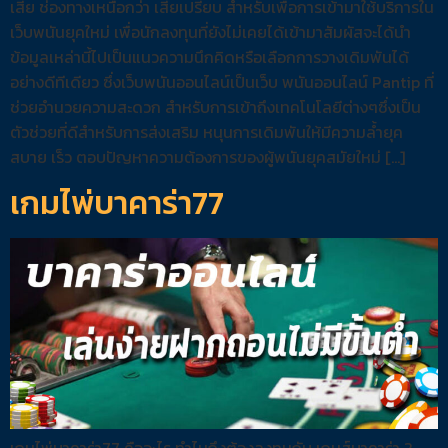
เสีย ช่องทางเหนือกว่า เสียเปรียบ สำหรับเพื่อการเข้ามาใช้บริการใน
เว็บพนันยุคใหม่ เพื่อนักลงทุนที่ยังไม่เคยได้เข้ามาสัมผัสจะได้นำ
ข้อมูลเหล่านี้ไปเป็นแนวความนึกคิดหรือเลือกการวางเดิมพันได้
อย่างดีทีเดียว ซึ่งเว็บพนันออนไลน์เป็นเว็บ พนันออนไลน์ Pantip ที่
ช่วยอำนวยความสะดวก สำหรับการเข้าถึงเทคโนโลยีต่างๆซึ่งเป็น
ตัวช่วยที่ดีสำหรับการส่งเสริม หนุนการเดิมพันให้มีความล้ำยุค
สบาย เร็ว ตอบปัญหาความต้องการของผู้พนันยุคสมัยใหม่ […]
เกมไพ่บาคาร่า77
เกมไพ่บาคาร่า77 คืออะไร ทำไมถึงต้องลงทุนกับ เกมส์บาคาร่า ?