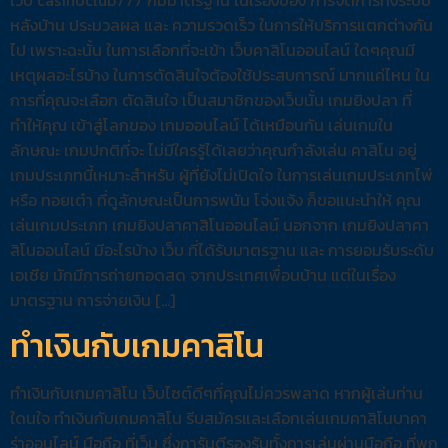
หลังบ้าน ประมวลผล และ ความรวดเร็ว ในการให้บริการแตกต่างกัน
ไป เพราะฉะนั้น ในการเลือกที่จะเข้า เว็บคาสิโนออนไลน์ ใดๆคุณมี
เหตุผลอะไรบ้าง ในการตัดสินใจต้องใช้ประสบการณ์ มากแค่ไหน ใน
การที่คุณจะเลือก ตัดสินใจ เป็นสมาชิกของเว็บนั้น เกมยิงปลา ที่
ทำให้คุณ เข้าสู่โลกของ เกมออนไลน์ ได้เหมือนกัน เล่นเกมใน
ลักษณะ เกมปกติที่จะ ไม่มีใครรู้ได้เลยว่าคุณกำลังเล่น คาสิโน อยู่
เกมประเภทนี้เหมาะสำหรับ ผู้ที่ยังไม่เปิดใจ ในการเล่นเกมประเภทไพ่
หรือ ทอยเต๋า ที่ดูลักษณะเป็นการพนัน โจ่งแจ้ง ก็ขอแนะนำให้ คุณ
เล่นเกมประเภท เกมยิงปลาคาสิโนออนไลน์ นอกจาก เกมยิงปลาคา
สิโนออนไลน์ มีอะไรบ้าง เว็บ ที่ได้รับมาตรฐาน และ การยอมรับระดับ
เอเชีย มักมีการถ่ายทอดสด จากประเทศเพื่อนบ้าน แต่ในเรื่อง
มาตรฐาน การจ่ายเงิน […]
ทำเงินกับเกมคาสิโน
ทำเงินกับเกมคาสิโน เว็บไซต์ดีๆที่คุณไม่ควรพลาด หากผู้เล่นท่าน
ใดนใจ ทำเงินกับเกมคาสิโน รีบสมัครและเลือกเล่นเกมคาสิโนบาคา
ร่าออนไลน์ มือถือ ที่เว็บ ซึ่งการันตีรองรับทั้งการเล่นผ่านมือถือ ที่พก