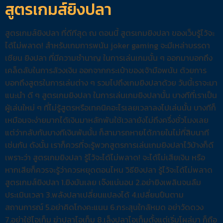
สูตรเกมส์ยิงปลา
สูตรเกมส์ยิงปลา ที่ดีทีสุด ณ ตอนนี้ สูตรเกมยิงปลา ของเว็บรู้ไว้จะ
ได้ไม่พลาด! สำหรับเกมการพนัน joker gaming จะมีเหล่าบรรดา
เซียน ยิงปลา ที่มีความชำนาญ ในการเล่นเกมนั้น ๆ ออกมาบอกถึง
เคล็ดลับในการล้วงเงิน ออกจากกระเป๋าของเจ้ามือพนัน ด้วยการ
บอกถึงสูตรในการเล่นต่าง ๆ รวมไปถึงเกมยิงปลาด้วย วันนี้เราจะมา
แนะนำ ดี ๆ สูตรเกมยิงปลา ในการเล่นเกมยิงปลานั้น บางทีที่เราเป็น
ผู้เล่นใหม่ ๆ ที่ไม่รู้สูตรหรือเทคนิคอะไรเลยเวลาลงไปเล่นนั้น บางทีก็
เหมือนจะง่ายมากได้เงินมาหลักพันใช้เวลายังไม่ถึงครึ่งชั่วโมงเลย
แต่ว่ากลับกันบางทีเงินพันนั้น ก็สามารถหายได้ภายในไม่กี่สิบนาที
เช่นกัน ดังนั้น เราก็ควรที่จะรู้พวกสูตรการเล่นเกมยิงปลาไว้บ้างก็ดี
เพราะว่า สูตรเกมยิงปลา รู้ไว้จะได้ไม่พลาด! จะได้ไม่เสียเงิน หรือ
หากเสียก็ควรจะรู้ว่าควรหยุดตอนไหน วิธียิงปลา รู้ไว้จะได้ไม่พลาด
สูตรเกมส์ยิงปลา 1.ยิงมันเลย เจ๊งแน่นอน 2.อย่ายิงเพลินจนลืม
ประเมินเวลา 3.พลังปลาเปลี่ยนแปลงได้ 4.เปลี่ยนปืนตาม
สถานการณ์ 5.อย่าคิดโกงคะแนน 6.กระสุนใกล้หมด อย่าวัดดวง
7.อย่าใช้ไอเท็ม ฆ่าปลาไอเท็ม 8.เล็งปลาไอเท็มตั้งแต่เริ่มโผล่มา ก็ถือ