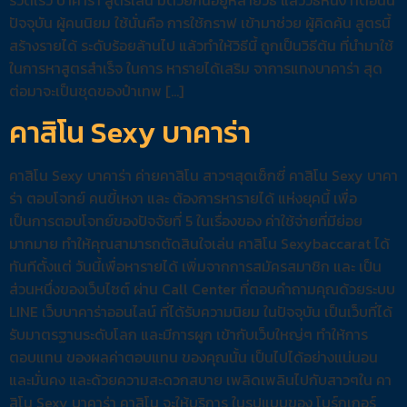
ปัจจุบัน ผู้คนนิยม ใช้นั่นคือ การใช้กราฟ เข้ามาช่วย ผู้คิดค้น สูตรนี้
สร้างรายได้ ระดับร้อยล้านไป แล้วทำให้วิธีนี้ ถูกเป็นวิธีต้น ที่นำมาใช้
ในการหาสูตรสำเร็จ ในการ หารายได้เสริม จาการแทงบาคาร่า สุด
ต่อมาจะเป็นชุดของป๋าเทพ […]
คาสิโน Sexy บาคาร่า
คาสิโน Sexy บาคาร่า ค่ายคาสิโน สาวๆสุดเซ็กซี่ คาสิโน Sexy บาคา
ร่า ตอบโจทย์ คนขี้เหงา และ ต้องการหารายได้ แห่งยุคนี้ เพื่อ
เป็นการตอบโจทย์ของปัจจัยที่ 5 ในเรื่องของ ค่าใช้จ่ายที่มีย่อย
มากมาย ทำให้คุณสามารถตัดสินใจเล่น คาสิโน Sexybaccarat ได้
ทันทีตั้งแต่ วันนี้เพื่อหารายได้ เพิ่มจากการสมัครสมาชิก และ เป็น
ส่วนหนึ่งของเว็บไซต์ ผ่าน Call Center ที่ตอบคำถามคุณด้วยระบบ
LINE เว็บบาคาร่าออนไลน์ ที่ได้รับความนิยม ในปัจจุบัน เป็นเว็บที่ได้
รับมาตรฐานระดับโลก และมีการผูก เข้ากับเว็บใหญ่ๆ ทำให้การ
ตอบแทน ของผลค่าตอบแทน ของคุณนั้น เป็นไปได้อย่างแน่นอน
และมั่นคง และด้วยความสะดวกสบาย เพลิดเพลินไปกับสาวๆใน คา
สิโน Sexy บาคาร่า คาสิโน จะให้บริการ ในรูปแบบของ โบร์กเกอร์