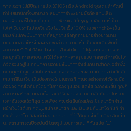
พาสะดวก ไม่มีปัญหาแม้จะใช้ IOS หรือ Android จุดเด่นสำคัญนี้
ทำให้สมาชิกที่จะสามารถเล่นบาคาร่า saผ่านมือถือ แทบเล็ต
คอมพิวเตอร์ได้ทุกที่ ทุกเวลา เพียงแค่มีสัญญาณอินเตอร์เน็ต
ไวไฟ รับประกันจ่ายเงินจริง โอนงินเร็ว 100% superrich24 เป็น
มิตรกับนักพนันบาคาร่าที่สนุกผ่านถือทุกท่านมาอย่างยาวนาน
บทความส่วนใหญ่ของเราจะกล่าวว่า บาคาร่า เป็นเกมเดิมพันที่
สามารถเข้าถึงได้ง่าย ทำความเข้าใจได้แบบไม่ยุ่งยาก สามารถหา
กลยุทธ์ในการเอาชนะมาใช้ได้หลากหลายรูปแบบ กลยุทธ์การนับไพ่
ก็จัดรวมอยู่ในเทคนิคการเอาชนะในบาคาร่าเช่นกัน ที่สำคัญอย่าพึ่ง
หมดตูดกับสูตรเฮียไปซะก่อน หลากหลายช่องทานในการ ทำเงินกับ
เกมคาสิโน เว็บ เป็นช่องทางใหม่ในการที่ คุณจะสร้างรายได้ผ่านมือ
ถือของ คุณได้ทันทีโดยที่ใช้การลงทุนน้อย และใช้เวลาระยะสั้น คุณก็
สามารถสร้างความสำเร็จและได้รับผลตอบแทน กลับคืนมา ในระยะ
เวลาอันรวดเร็วที่สุด ขอเพียง คุณตัดสินใจสมัครเป็นสมาชิกผ่าน
หน้าเว็บไซต์เรา กดปุ่มสมัครสมาชิก และ เริ่มเล่นกับเราได้ทันที ทำ
เงินกับคาสิโน มีข้อดีต่างๆ มากมาย ที่ทำให้คุณ จำเป็นต้องเลิกเล่น
นะ สถานการณ์ปัจจุบันนี้ โดยรูปแบบการเล่น ที่ทันสมัย […]