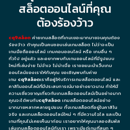
สล็อตออนไลน์ที่คุณ
ต้องร้องว้าว
cq9สล็อต
ค่ายเกมสล็อตที่เกมเยอะมากมายจนคุณต้อง
ร้องว้าว ถ้าคุณเป็นคนชอบเล่นเกมสล็อต ไม่ว่าจะเป็น
เกมมือถือออนไลน์ เกมคอมออนไลน์ หรือ เกมอื่น ๆ
ทั่วไป อยู่แล้ว และอยากพบกับเกมออนไลน์ที่มีรูปแบบ
ใหม่ที่เล่นง่าย ไม่จำเจ ไม่น่าเบื่อ เราขอแนะนำเว็บเกม
ออนไลน์ของเราให้กับคุณ ขอเชิญพบกับค่าย
เกม
cq9สล็อต
เราคือผู้ให้บริการเกมสล็อตออนไลน์ และ
คาสิโนออนไลน์ที่มีประสบการณ์มาอย่างยาวนาน ทำให้มี
ความเชี่ยวชาญเกี่ยวกับเกมสล็อตออนไลน์เป็นอย่างมาก
คุณจะได้พบกับ
cq9สล็อต
เกมสล็อตออนไลน์อย่าง
มากมายหลากหลายรูปแบบ ทั้งเกมสล็อตที่อยู่ในคาสิโน
จริง และเกมสล็อตออนไลน์ใหม่ ๆ ที่มีความไฉไล และเป็น
เกมที่คุณไม่เคยเห็นมาก่อน เราอยากให้คุณมาลองสัมผัส
เล่นเกมสล็อตออนไลน์กับเรา เพราะมีแต่เกมที่สนุก ๆ