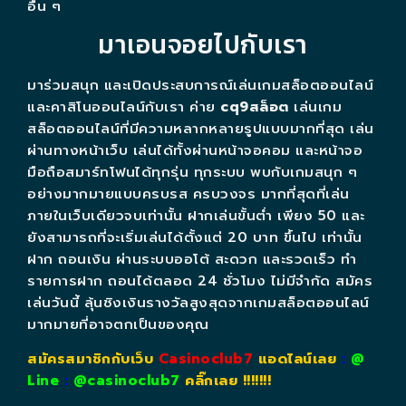
อื่น ๆ
มาเอนจอยไปกับเรา
มาร่วมสนุก และเปิดประสบการณ์เล่นเกมสล็อตออนไลน์
และคาสิโนออนไลน์กับเรา ค่าย
cq9สล็อต
เล่นเกม
สล็อตออนไลน์ที่มีความหลากหลายรูปแบบมากที่สุด เล่น
ผ่านทางหน้าเว็บ เล่นได้ทั้งผ่านหน้าจอคอม และหน้าจอ
มือถือสมาร์ทโฟนได้ทุกรุ่น ทุกระบบ พบกับเกมสนุก ๆ
อย่างมากมายแบบครบรส ครบวงจร มากที่สุดที่เล่น
ภายในเว็บเดียวจบเท่านั้น ฝากเล่นขั้นต่ำ เพียง 50 และ
ยังสามารถที่จะเริ่มเล่นได้ตั้งแต่ 20 บาท ขึ้นไป เท่านั้น
ฝาก ถอนเงิน ผ่านระบบออโต้ สะดวก และรวดเร็ว ทำ
รายการฝาก ถอนได้ตลอด 24 ชั่วโมง ไม่มีจำกัด สมัคร
เล่นวันนี้ ลุ้นชิงเงินรางวัลสูงสุดจากเกมสล็อตออนไลน์
มากมายที่อาจตกเป็นของคุณ
สมัครสมาชิกกับเว็บ
Casinoclub7
แอดไลน์เลย
:
@
Line
:
@
casinoclub7
คลิ๊กเลย !!!!!!!