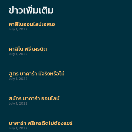
ข่าวเพิ่มเติม
คาสิโนออนไลน์เอสเอ
July 1, 2022
คาสิโน ฟรี เครดิต
July 1, 2022
สูตร บาคาร่า มีจริงหรือไม่
July 1, 2022
สมัคร บาคาร่า ออนไลน์
July 1, 2022
บาคาร่า ฟรีเครดิตไม่ต้องแชร์
July 1, 2022