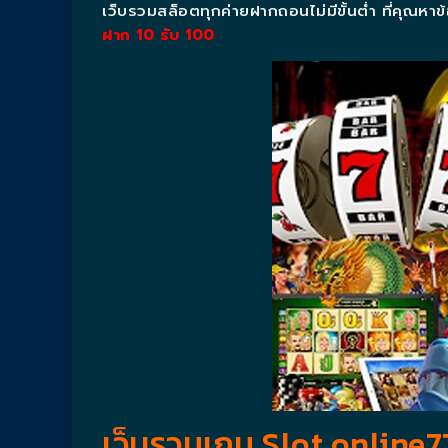
เว็บรวมสล็อตทุกค่ายฝากถอนไม่มีขั้นต่ํา ที่คุณห
ฝาก 10 รับ 100
เว็บรวมเกม Slot online77