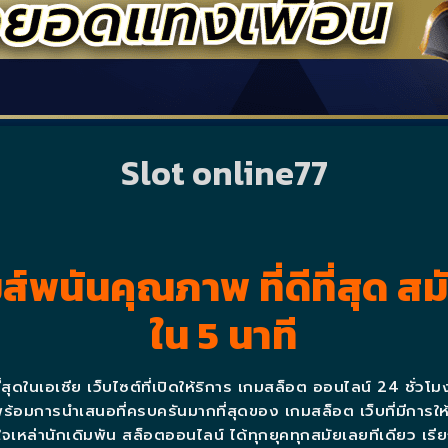
Slot online77
์พนันคุณภาพ ที่ดีที่สุด 
ใน 5 นาที
ีที่สุดในเอเชีย เว็บไซต์ที่เปิดให้ริการ เกมสล็อต ออนไลน์ 24 ชั
พร้อมการนำเสนอที่ครบครันมากที่สุดของ เกมสล็อต เว็บที่มีการให
หล่านักเดิมพัน สล็อตออนไลน์ ได้ทุกยุคทุกสมัยเลยทีเดียว เรียก