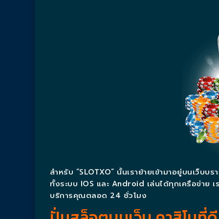
สำหรับ “SLOTXO” นั้นเราย้ายเข้ามาอยู่บนเว็บบราว
ทั้งระบบ IOS และ Android เล่นได้ทุกเครือข่าย
บริการคุณตลอด 24 ชั่วโมง
ปั่นสล็อตบนเว็บ คาสิโนที่