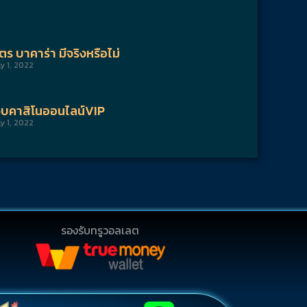
ูตร บาคาร่า มีจริงหรือไม่
ly 1, 2022
ว็บคาสิโนออนไลน์VIP
ly 1, 2022
รองรับทรูวอลเลต